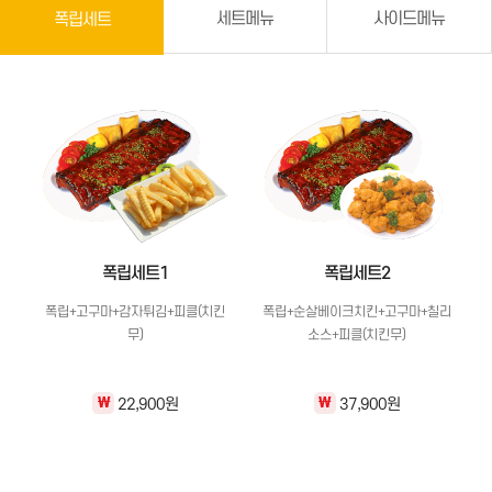
세트메뉴
사이드메뉴
폭립세트
폭립세트1
폭립세트2
폭립+고구마+감자튀김+피클(치킨
폭립+순살베이크치킨+고구마+칠리
무)
소스+피클(치킨무)
22,900원
37,900원
\
\