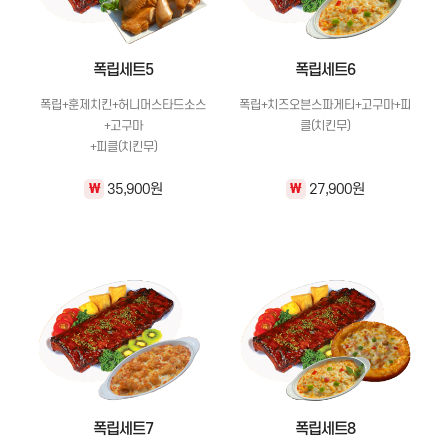
폭립세트5
폭립세트6
폭립+훈제치킨+허니머스타드소스
폭립+치즈오븐스파게티+고구마+피
+고구마
클(치킨무)
+피클(치킨무)
35,900원
27,900원
\
\
폭립세트7
폭립세트8