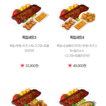
폭립세트3
폭립세트4
폭립+핫윙+치즈스틱+고구마+피클
폭립+순살베이크치킨+핫윙+치즈스
(치킨무)
틱+칠리소스
+고구마+피클(치킨무)
33,900원
49,900원
\
\